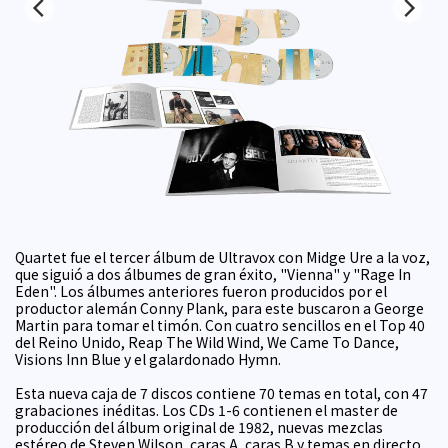
Quartet fue el tercer álbum de Ultravox con Midge Ure a la voz,
que siguió a dos álbumes de gran éxito, "Vienna" y "Rage In
Eden". Los álbumes anteriores fueron producidos por el
productor alemán Conny Plank, para este buscaron a George
Martin para tomar el timón. Con cuatro sencillos en el Top 40
del Reino Unido, Reap The Wild Wind, We Came To Dance,
Visions Inn Blue y el galardonado Hymn.
Esta nueva caja de 7 discos contiene 70 temas en total, con 47
grabaciones inéditas. Los CDs 1-6 contienen el master de
producción del álbum original de 1982, nuevas mezclas
estéreo de Steven Wilson, caras A, caras B y temas en directo,