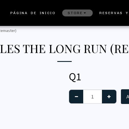
PÁGINA DE INICIO
STORE
RESERVAS Y
Remaster)
LES THE LONG RUN (R
Q
1
A