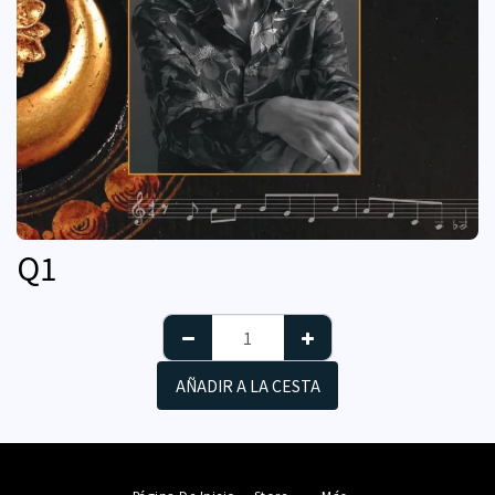
Q
1
AÑADIR A LA CESTA
Página De Inicio
Store
Más