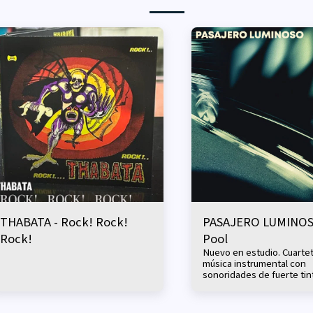
THABATA - Rock! Rock!
PASAJERO LUMINOS
Rock!
Pool
Nuevo en estudio. Cuarte
música instrumental con
sonoridades de fuerte tint
donde conviven ritmos d
chacarera y zamba, cand
tango, rock progresivo y j