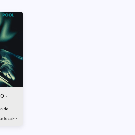
O -
to de
e local
e
ombe,
azz.